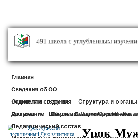
491 школа с углубленным изучени
Главная
Сведения об ОО
Основные сведения
Структура и органы
Родителям
Здания
Документы
Школа на Шаумяна
Образование
Образовател
Школа н
Расписание
Поиск
Он-лайн прием
Конт
Педагогический состав
Урок Муж